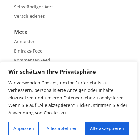
Selbständiger Arzt
Verschiedenes
Meta
Anmelden
Eintrags-Feed
Kommentar-Feed
WordPress.org
Wir schätzen Ihre Privatsphäre
Wir verwenden Cookies, um Ihr Surferlebnis zu
verbessern, personalisierte Anzeigen oder Inhalte
einzusetzen und unseren Datenverkehr zu analysieren.
Datenschutzerklärung
Impressum
Wenn Sie auf „Alle akzeptieren" klicken, stimmen Sie der
Über uns
Anwendung von Cookies zu.
Anpassen
Alles ablehnen
Alle akzeptieren
© 2019 - 2025 Medizinerversicherung.de