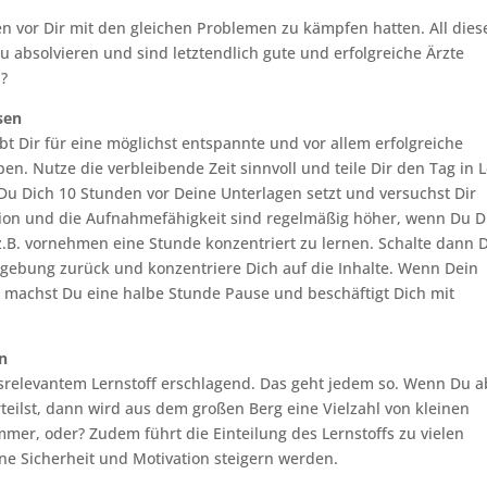
ten vor Dir mit den gleichen Problemen zu kämpfen hatten. All dies
 absolvieren und sind letztendlich gute und erfolgreiche Ärzte
n?
sen
t Dir für eine möglichst entspannte und vor allem erfolgreiche
. Nutze die verbleibende Zeit sinnvoll und teile Dir den Tag in L
n Du Dich 10 Stunden vor Deine Unterlagen setzt und versuchst Dir
ation und die Aufnahmefähigkeit sind regelmäßig höher, wenn Du D
z.B. vornehmen eine Stunde konzentriert zu lernen. Schalte dann 
gebung zurück und konzentriere Dich auf die Inhalte. Wenn Dein
 machst Du eine halbe Stunde Pause und beschäftigt Dich mit
in
gsrelevantem Lernstoff erschlagend. Das geht jedem so. Wenn Du a
teilst, dann wird aus dem großen Berg eine Vielzahl von kleinen
mer, oder? Zudem führt die Einteilung des Lernstoffs zu vielen
ne Sicherheit und Motivation steigern werden.