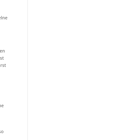
elne
ten
st
rst
he
so