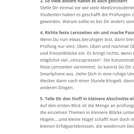
3. So viele andere haben es auch geschafft
Stelle Dir einmal vor wie viele Medizinstuden
Studenten haben es geschafft die Prüfungen zu
geworden. Warum sollte es bei Dir anders sei
4. Richte feste Lernzeiten ein und mache Pau
Wenn Du nun etwas beruhigter bist, dann bleib
Prüfung nur eins: Üben, Üben und nochmal Üben
und Freizeitblöcke ein. Es bringt nichts, wen
möglichst viel „reinzupressen“. Die Konzentr
feste Lernzeiten vornimmst. So kannst Du Dir 
Smartphone aus, ziehe Dich in eine ruhige Um
Wecker dann nach einer Stunde klingelt, dann
anderen Dingen.
5. Teile Dir den Stoff in kleinere Abschnitte e
Auf den ersten Blick ist die Menge an prüfun
die einzelnen Themen in kleinere Blöcke unter
Hügeln….und kleine Hügel schafft man doch im
kleinen Erfolgserlebnissen, die wiederrum Dei