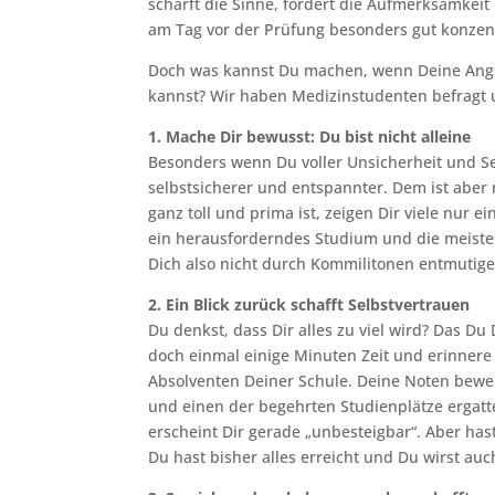
schärft die Sinne, fördert die Aufmerksamkeit
am Tag vor der Prüfung besonders gut konzent
Doch was kannst Du machen, wenn Deine Angst
kannst? Wir haben Medizinstudenten befragt 
1. Mache Dir bewusst: Du bist nicht alleine
Besonders wenn Du voller Unsicherheit und S
selbstsicherer und entspannter. Dem ist aber
ganz toll und prima ist, zeigen Dir viele nur 
ein herausforderndes Studium und die meist
Dich also nicht durch Kommilitonen entmutige
2. Ein Blick zurück schafft Selbstvertrauen
Du denkst, dass Dir alles zu viel wird? Das 
doch einmal einige Minuten Zeit und erinnere 
Absolventen Deiner Schule. Deine Noten bewei
und einen der begehrten Studienplätze ergatte
erscheint Dir gerade „unbesteigbar“. Aber ha
Du hast bisher alles erreicht und Du wirst au