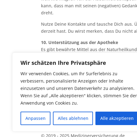
kann, dass man mit seinen (negativen) Gedank
dreht.
Nutze Deine Kontakte und tausche Dich aus. Ü
derzeit hast. Du wirst merken, dass Du nicht al
10. Unterstützung aus der Apotheke
Es gibt bewährte Mittel aus der Naturheilkund
dass Dein Lernvermögen beeinträchtigt wird. S
Wir schätzen Ihre Privatsphäre
ganz gut, wenn es darum geht sich zu entspan
Wir verwenden Cookies, um Ihr Surferlebnis zu
Wir wünschen Dir auf jeden Fall viel Glück b
verbessern, personalisierte Anzeigen oder Inhalte
einzusetzen und unseren Datenverkehr zu analysieren.
Wenn Sie auf „Alle akzeptieren" klicken, stimmen Sie der
Anwendung von Cookies zu.
Anpassen
Alles ablehnen
Alle akzeptieren
Datenschutzerklärung
Impressum
Über
© 2019 - 2025 Medizinerversicherung.de