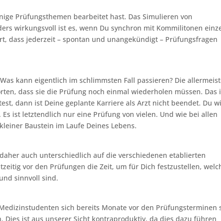
einige Prüfungsthemen bearbeitet hast. Das Simulieren von
ders wirkungsvoll ist es, wenn Du synchron mit Kommilitonen einz
t, dass jederzeit – spontan und unangekündigt – Prüfungsfragen
Was kann eigentlich im schlimmsten Fall passieren? Die allermeis
ten, dass sie die Prüfung noch einmal wiederholen müssen. Das i
test, dann ist Deine geplante Karriere als Arzt nicht beendet. Du wi
 Es ist letztendlich nur eine Prüfung von vielen. Und wie bei allen
kleiner Baustein im Laufe Deines Lebens.
 daher auch unterschiedlich auf die verschiedenen etablierten
eitig vor den Prüfungen die Zeit, um für Dich festzustellen, welc
und sinnvoll sind.
 Medizinstudenten sich bereits Monate vor den Prüfungsterminen 
 Dies ist aus unserer Sicht kontraproduktiv, da dies dazu führen