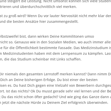
 und steigert die Leistung. Nicht umsonst können sich viele Studen
rieren und überdurchschnittlich viel merken.
 zu groß wird? Wenn Du vor lauter Nervosität nicht mehr klar d
und die besten Ansätze hier zusammengestellt.
elbstzweifel bist, dann wirken Deine Kommilitonen umso
 nicht so. Genauso wie in den Sozialen Medien, wo auch immer alle
eine für die Öffentlichkeit bestimmte Fassade. Das Medizinstudium i
en Medizinstudenten haben mit dem Lernpensum zu kämpfen. Las
n, die das Studium scheinbar mit Links schaffen.
Du Dir niemals den gesamten Lernstoff merken kannst? Dann nimm D
Dich an Deine bisherigen Erfolge. Du bist einer der besten
sen es. Du hast Dich gegen eine Vielzahl von Bewerbern durchges
rt. Ist das nichts? Ok Du musst gerade sehr viel lernen und der B
st Du das nicht schon öfter gedacht? Und wie ging das Ganze dann 
ch jetzt die nächste Hürde zu Deinem Ziel erfolgreich überwinden.