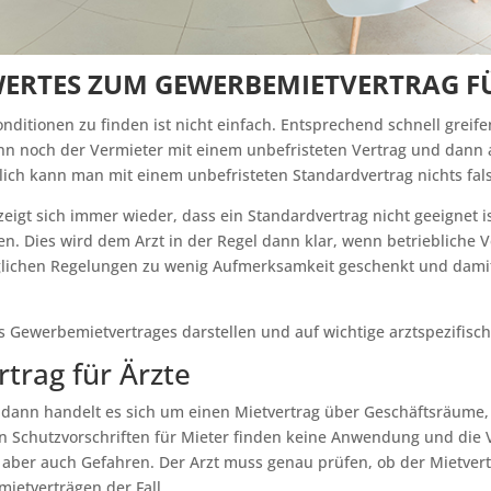
WERTES ZUM GEWERBEMIETVERTRAG F
itionen zu finden ist nicht einfach. Entsprechend schnell greifen
nn noch der Vermieter mit einem unbefristeten Vertrag und dann
lich kann man mit einem unbefristeten Standardvertrag nichts fa
zeigt sich immer wieder, dass ein Standardvertrag nicht geeignet i
n. Dies wird dem Arzt in der Regel dann klar, wenn betriebliche
glichen Regelungen zu wenig Aufmerksamkeit geschenkt und damit
es Gewerbemietvertrages darstellen und auf wichtige arztspezifis
rag für Ärzte
, dann handelt es sich um einen Mietvertrag über Geschäftsräume,
n Schutzvorschriften für Mieter finden keine Anwendung und die V
rgt aber auch Gefahren. Der Arzt muss genau prüfen, ob der Mietver
mietverträgen der Fall.