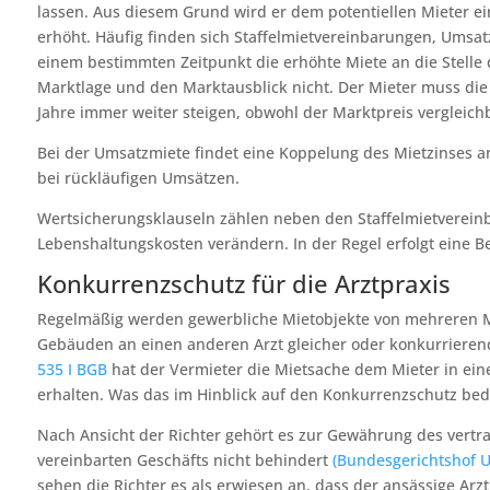
lassen. Aus diesem Grund wird er dem potentiellen Mieter e
erhöht. Häufig finden sich Staffelmietvereinbarungen, Umsat
einem bestimmten Zeitpunkt die erhöhte Miete an die Stelle 
Marktlage und den Marktausblick nicht. Der Mieter muss die
Jahre immer weiter steigen, obwohl der Marktpreis vergleichb
Bei der Umsatzmiete findet eine Koppelung des Mietzinses an
bei rückläufigen Umsätzen.
Wertsicherungsklauseln zählen neben den Staffelmietvereinb
Lebenshaltungskosten verändern. In der Regel erfolgt eine
Konkurrenzschutz für die Arztpraxis
Regelmäßig werden gewerbliche Mietobjekte von mehreren Mie
Gebäuden an einen anderen Arzt gleicher oder konkurrierend
535 I BGB
hat der Vermieter die Mietsache dem Mieter in ei
erhalten. Was das im Hinblick auf den Konkurrenzschutz bede
Nach Ansicht der Richter gehört es zur Gewährung des vert
vereinbarten Geschäfts nicht behindert
(Bundesgerichtshof Urt
sehen die Richter es als erwiesen an, dass der ansässige Arz