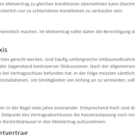
t, den Mietvertrag zu gleichen Konditionen übernehmen kann (Nach
icherlich nur zu schlechteren Konditionen zu verkaufen sein.
 kenntlich machen. Im Mietvertrag sollte daher die Berechtigung de
xis
tes gerecht werden, sind häufig umfangreiche Umbaumaßnahmen e
der Gegenstand kontroverser Diskussionen. Nach der allgemeinen 
h bei Vertragsschluss befunden hat. In der Folge müssten sämtl
nstallationen. Um Streitigkeiten von Anfang an zu vermeiden, soll
r in der Regel viele Jahre aneinander. Entsprechend hoch sind die
um Zeitpunkt des Vertragsabschlusses die Kassenzulassung noch nic
de Rücktrittsklausel in den Mietvertrag aufzunehmen.
tvertrag