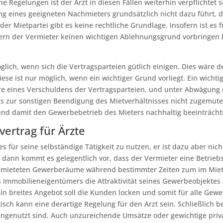
he Regelungen ist der Arzt in diesen Fällen weiterhin verpflichte
g eines geeigneten Nachmieters grundsätzlich nicht dazu führt, d
er Mietpartei gibt es keine rechtliche Grundlage. Insofern ist es 
ern der Vermieter keinen wichtigen Ablehnungsgrund vorbringen k
ich, wenn sich die Vertragsparteien gütlich einigen. Dies wäre der 
ese ist nur möglich, wenn ein wichtiger Grund vorliegt. Ein wich
re eines Verschuldens der Vertragsparteien, und unter Abwägung d
is zur sonstigen Beendigung des Mietverhältnisses nicht zugemute
nd damit den Gewerbebetrieb des Mieters nachhaltig beeinträchti
ertrag für Ärzte
es für seine selbständige Tätigkeit zu nutzen, er ist dazu aber nic
 dann kommt es gelegentlich vor, dass der Vermieter eine Betriebs
ngemieteten Gewerberäume während bestimmter Zeiten zum im Miet
 Immobilieneigentümers die Attraktivität seines Gewerbeobjektes 
 breites Angebot soll die Kunden locken und somit für alle Gew
sch kann eine derartige Regelung für den Arzt sein. Schließlich b
genutzt sind. Auch unzureichende Umsätze oder gewichtige private