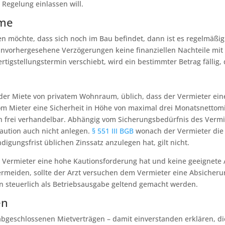
 Regelung einlassen will.
ume
 möchte, dass sich noch im Bau befindet, dann ist es regelmäßig 
nvorhergesehene Verzögerungen keine finanziellen Nachteile mit si
igstellungstermin verschiebt, wird ein bestimmter Betrag fällig, 
 der Miete von privatem Wohnraum, üblich, dass der Vermieter eine
m Mieter eine Sicherheit in Höhe von maximal drei Monatsnettomi
ch frei verhandelbar. Abhängig vom Sicherungsbedürfnis des Vermi
aution auch nicht anlegen.
§ 551 III BGB
wonach der Vermieter die 
igungsfrist üblichen Zinssatz anzulegen hat, gilt nicht.
Vermieter eine hohe Kautionsforderung hat und keine geeignete A
ermeiden, sollte der Arzt versuchen dem Vermieter eine Absicheru
nn steuerlich als Betriebsausgabe geltend gemacht werden.
en
g abgeschlossenen Mietverträgen – damit einverstanden erklären, 