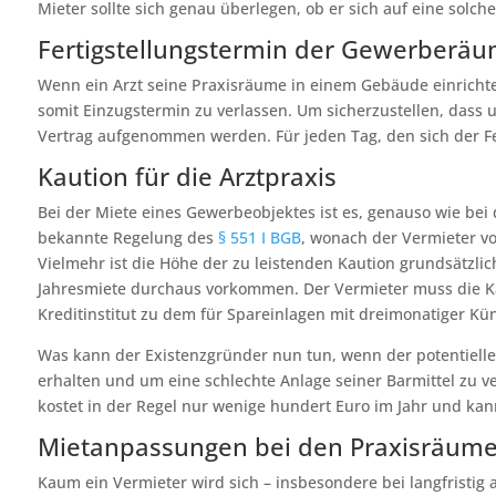
Mieter sollte sich genau überlegen, ob er sich auf eine solche
Fertigstellungstermin der Gewerberä
Wenn ein Arzt seine Praxisräume in einem Gebäude einrichten
somit Einzugstermin zu verlassen. Um sicherzustellen, dass u
Vertrag aufgenommen werden. Für jeden Tag, den sich der Fert
Kaution für die Arztpraxis
Bei der Miete eines Gewerbeobjektes ist es, genauso wie bei
bekannte Regelung des
§ 551 I BGB
, wonach der Vermieter vo
Vielmehr ist die Höhe der zu leistenden Kaution grundsätzli
Jahresmiete durchaus vorkommen. Der Vermieter muss die K
Kreditinstitut zu dem für Spareinlagen mit dreimonatiger Künd
Was kann der Existenzgründer nun tun, wenn der potentielle 
erhalten und um eine schlechte Anlage seiner Barmittel zu v
kostet in der Regel nur wenige hundert Euro im Jahr und ka
Mietanpassungen bei den Praxisräum
Kaum ein Vermieter wird sich – insbesondere bei langfristi