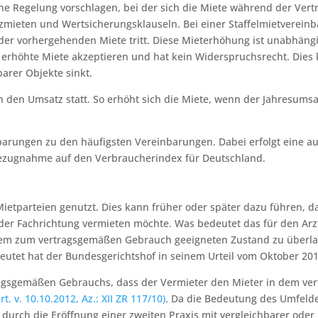
ine Regelung vorschlagen, bei der sich die Miete während der Ver
zmieten und Wertsicherungsklauseln. Bei einer Staffelmietvereinba
der vorhergehenden Miete tritt. Diese Mieterhöhung ist unabhängi
 erhöhte Miete akzeptieren und hat kein Widerspruchsrecht. Dies 
arer Objekte sinkt.
 den Umsatz statt. So erhöht sich die Miete, wenn der Jahresumsat
arungen zu den häufigsten Vereinbarungen. Dabei erfolgt eine a
 Bezugnahme auf den Verbraucherindex für Deutschland.
tparteien genutzt. Dies kann früher oder später dazu führen, d
er Fachrichtung vermieten möchte. Was bedeutet das für den Arzt,
nem zum vertragsgemäßen Gebrauch geeigneten Zustand zu überlas
utet hat der Bundesgerichtshof in seinem Urteil vom Oktober 2012
ragsgemäßen Gebrauchs, dass der Vermieter den Mieter in dem ver
. v. 10.10.2012, Az.: XII ZR 117/10)
. Da die Bedeutung des Umfeldes
t durch die Eröffnung einer zweiten Praxis mit vergleichbarer oder