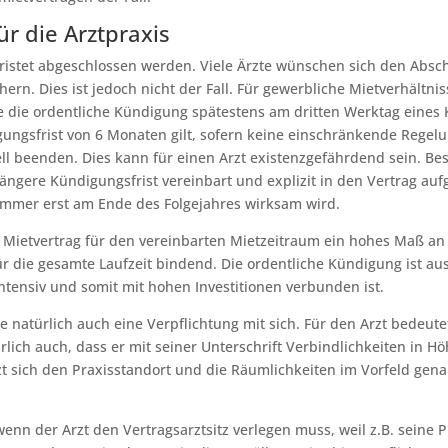
ür die Arztpraxis
stet abgeschlossen werden. Viele Ärzte wünschen sich den Abschlu
chern. Dies ist jedoch nicht der Fall. Für gewerbliche Mietverhält
e die ordentliche Kündigung spätestens am dritten Werktag eines 
igungsfrist von 6 Monaten gilt, sofern keine einschränkende Regel
l beenden. Dies kann für einen Arzt existenzgefährdend sein. Bes
 längere Kündigungsfrist vereinbart und explizit in den Vertrag a
 immer erst am Ende des Folgejahres wirksam wird.
 Mietvertrag für den vereinbarten Mietzeitraum ein hohes Maß an S
ür die gesamte Laufzeit bindend. Die ordentliche Kündigung ist au
ntensiv und somit mit hohen Investitionen verbunden ist.
te natürlich auch eine Verpflichtung mit sich. Für den Arzt bedeut
ch auch, dass er mit seiner Unterschrift Verbindlichkeiten in Höh
Arzt sich den Praxisstandort und die Räumlichkeiten im Vorfeld ge
wenn der Arzt den Vertragsarztsitz verlegen muss, weil z.B. sein