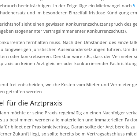
brauch beeinträchtigen. In der Folge läge ein Mietmangel nach
§ 
hadenersatz und im besonderen Einzelfall fristlose Kündigung erm
erichtshof sieht einen gewissen Konkurrenzschutzanspruch des gew
egeben (sogenannter vertragsimmanenter Konkurrenzschutz).
 Konkurrenten fernhalten muss. Nach den Umständen des Einzelfa
 zu langwierigen juristischen Auseinandersetzungen führen. Um di
rn oder konkretisieren. Denkbar wäre z.B., dass der Vermieter si
praxis an keinen Arzt gleicher oder konkurrierender Fachrichtung
hend frei entscheiden, welche Kosten vom Mieter und Vermieter
en getroffen werden.
l für die Arztpraxis
dann möchte er seine Praxis regelmäßig an einen Nachfolger verk
s zu bestimmen, werden alle materiellen und immateriellen Fakt
dafür bildet der Praxismietvertrag. Daran sollte der Arzt bereits z
rner Zukunft liegt, so sollte bereits beim Vertragsabschluss mit 