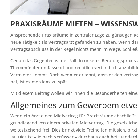
PRAXISRÄUME MIETEN – WISSENS
Ansprechende Praxisräume in zentraler Lage zu günstigen Kond
neue Tätigkeit als Vertragsarzt gefunden zu haben. Wenn da
Vertragsabschluss in der Regel nichts mehr im Wege. Schließ
Genau das Gegenteil ist der Fall. In unserer Beratungspraxis 
Themenfelder umfassend und rechtlich verbindlich abzubilde
Vermieter kommt. Doch wenn er erkennt, dass er den vertra
hat, ist es meistens zu spät.
Mit diesem Beitrag wollen wir Ihnen die Besonderheiten ein
Allgemeines zum Gewerbemietvert
Wenn ein Arzt einen Mietvertrag für Praxisräume abschließt
grundlegend von einem privaten Mietvertrag. Die gesetzliche
weitestgehend frei. Dies bringt viele Freiheiten mit sich, bi
ist. Dies ist – je nach Verfasser – durchaus auch bei Standard