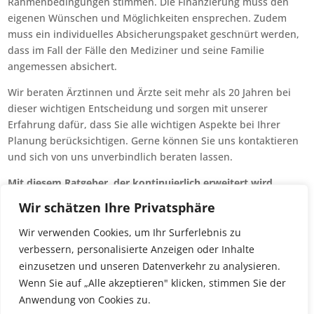
Rahmenbedingungen stimmen. Die Finanzierung muss den
eigenen Wünschen und Möglichkeiten ensprechen. Zudem
muss ein individuelles Absicherungspaket geschnürt werden,
dass im Fall der Fälle den Mediziner und seine Familie
angemessen absichert.
Wir beraten Ärztinnen und Ärzte seit mehr als 20 Jahren bei
dieser wichtigen Entscheidung und sorgen mit unserer
Erfahrung dafür, dass Sie alle wichtigen Aspekte bei Ihrer
Planung berücksichtigen. Gerne können Sie uns kontaktieren
und sich von uns unverbindlich beraten lassen.
Mit diesem Ratgeber, der kontinuierlich erweitert wird,
wollen wir die häufigsten Fragen zum Thema „Immobilien
Wir schätzen Ihre Privatsphäre
für Ärztinnen und Ärzte“ beantworten.
Sonderkündigungsrecht bei Baufinanzierungen
Wir verwenden Cookies, um Ihr Surferlebnis zu
verbessern, personalisierte Anzeigen oder Inhalte
einzusetzen und unseren Datenverkehr zu analysieren.
Datenschutzerklärung
Impressum
Wenn Sie auf „Alle akzeptieren" klicken, stimmen Sie der
Über uns
Anwendung von Cookies zu.